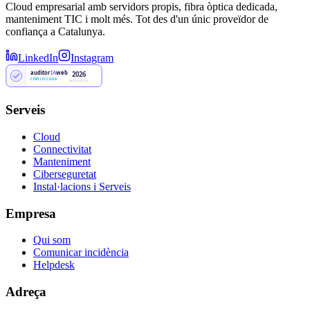
Cloud empresarial amb servidors propis, fibra òptica dedicada,
manteniment TIC i molt més. Tot des d'un únic proveïdor de
confiança a Catalunya.
LinkedIn
Instagram
auditor
IA
web
2026
CERTIFICADA
AW-DOBQY43Z
Serveis
Cloud
Connectivitat
Manteniment
Ciberseguretat
Instal·lacions i Serveis
Empresa
Qui som
Comunicar incidència
Helpdesk
Adreça