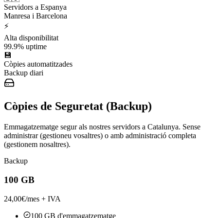
Servidors a Espanya
Manresa i Barcelona
⚡
Alta disponibilitat
99.9% uptime
💾
Còpies automatitzades
Backup diari
Còpies de Seguretat (Backup)
Emmagatzematge segur als nostres servidors a Catalunya. Sense
administrar (gestioneu vosaltres) o amb administració completa
(gestionem nosaltres).
Backup
100 GB
24,00
€/mes + IVA
100 GB d'emmagatzematge