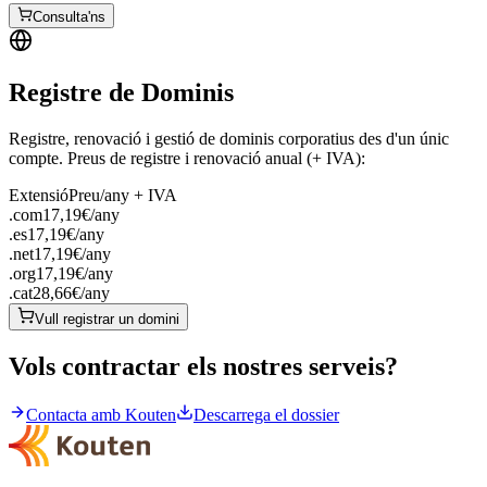
Consulta'ns
Registre de Dominis
Registre, renovació i gestió de dominis corporatius des d'un únic
compte. Preus de registre i renovació anual (+ IVA):
Extensió
Preu/any + IVA
.com
17,19
€/any
.es
17,19
€/any
.net
17,19
€/any
.org
17,19
€/any
.cat
28,66
€/any
Vull registrar un domini
Vols contractar els nostres serveis?
Contacta amb Kouten
Descarrega el dossier