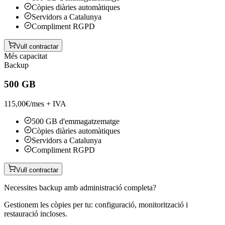
Còpies diàries automàtiques
Servidors a Catalunya
Compliment RGPD
Vull contractar
Més capacitat
Backup
500 GB
115,00
€/mes + IVA
500 GB d'emmagatzematge
Còpies diàries automàtiques
Servidors a Catalunya
Compliment RGPD
Vull contractar
Necessites backup amb administració completa?
Gestionem les còpies per tu: configuració, monitorització i
restauració incloses.