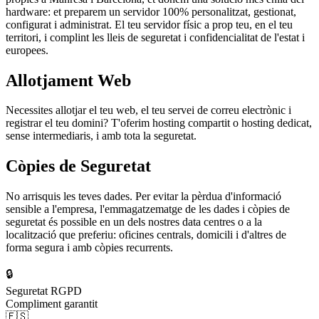
hardware: et preparem un servidor 100% personalitzat, gestionat,
configurat i administrat. El teu servidor físic a prop teu, en el teu
territori, i complint les lleis de seguretat i confidencialitat de l'estat i
europees.
Allotjament Web
Necessites allotjar el teu web, el teu servei de correu electrònic i
registrar el teu domini? T'oferim hosting compartit o hosting dedicat,
sense intermediaris, i amb tota la seguretat.
Còpies de Seguretat
No arrisquis les teves dades. Per evitar la pèrdua d'informació
sensible a l'empresa, l'emmagatzematge de les dades i còpies de
seguretat és possible en un dels nostres data centres o a la
localització que preferiu: oficines centrals, domicili i d'altres de
forma segura i amb còpies recurrents.
🔒
Seguretat RGPD
Compliment garantit
🇪🇸