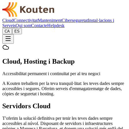
Cloud
Connectivitat
Manteniment
Ciberseguretat
Instal·lacions i
Serveis
Qui som
Contacte
Helpdesk
CA
ES
Cloud, Hosting i Backup
Accessibilitat permanent i continuïtat per al teu negoci
A Kouten treballem per la teva tranquil·litat: les teves dades sempre
accessibles i segures. Oferim serveis d'emmagatzematge de dades,
còpies de seguretat i hosting.
Servidors Cloud
T'oferim la solució definitiva per tenir les teves dades sempre
accessibles al núvol. Disposant de servidors i infraestructures
pròpies a Manresa i Barcelona, et donem una solució més enllà del